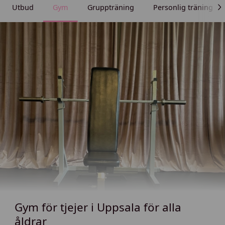
Utbud
Gym
Gruppträning
Personlig träning
Gym för tjejer i Uppsala för alla
åldrar