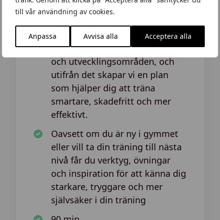
nuvarande kroppsfunktion,
till vår användning av cookies.
rörlighet och styrka
Vi gör en kroppsscreening för
Anpassa
Avvisa alla
Acceptera alla
att identifiera styrkor, obalanser
och utvecklingsområden, och
utifrån det skapar vi en plan
som hjälper dig att träna
smartare, skadefritt och mer
effektivt.
Oavsett om du är ny i gymmet
eller vill ta din träning till nästa
nivå får du verktyg, övningar
och inspiration för att känna dig
starkare, tryggare och mer
självsäker i din träning
90 min