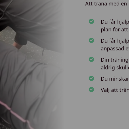
Att träna med en 
Du får hjäl
plan för at
Du får hjäl
anpassad ef
Din träning
aldrig skull
Du minskar
Välj att trä