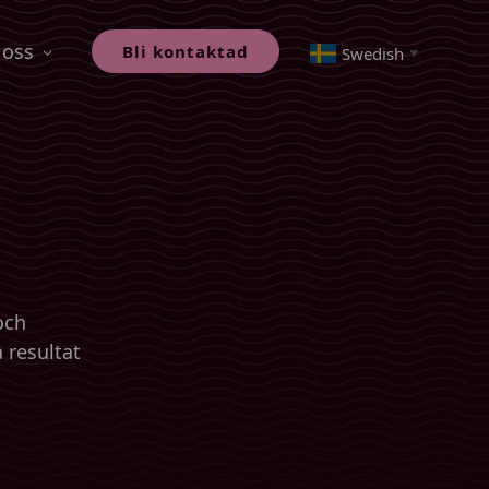
oss
Bli kontaktad
Swedish
▼
och
 resultat