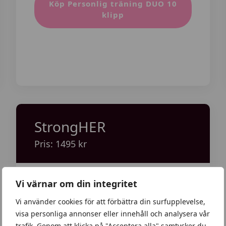
Köp Personlig träning DUO 10
klipp
StrongHER
Pris: 1495 kr
Vi värnar om din integritet
Personlig session av en
Personlig tränare där du får en
Vi använder cookies för att förbättra din surfupplevelse,
visa personliga annonser eller innehåll och analysera vår
grundlig genomgång av din
trafik. Genom att klicka på "Acceptera alla" samtycker du