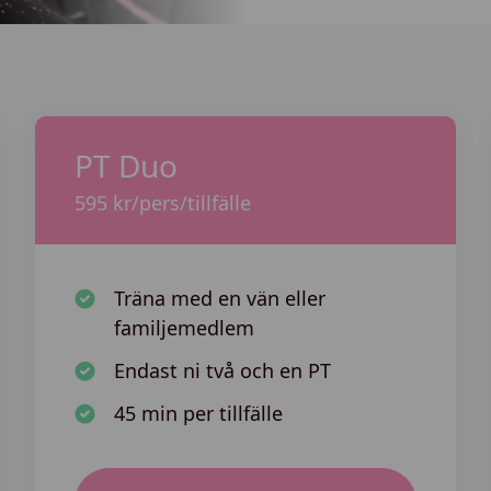
PT Duo
595 kr/pers/tillfälle
Träna med en vän eller
familjemedlem
Endast ni två och en PT
45 min per tillfälle