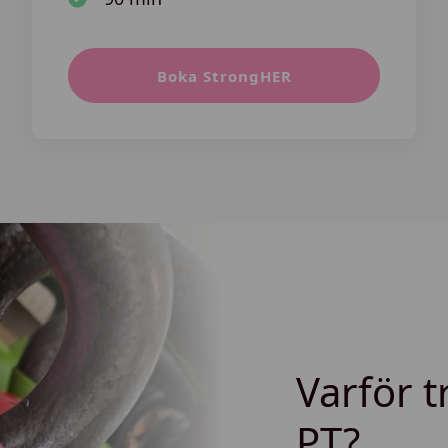
Boka StrongHER
Varför 
PT?