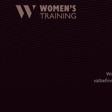
Wo
välbefin