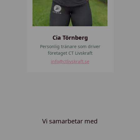
r
g
Cia Törnberg
Personlig tränare som driver
företaget CT Livskraft
info
@ctlivskraft.se
Vi samarbetar med