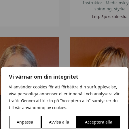
Instruktör i Medicinsk 
o
spinning, styrka
n
Leg. Sjuksköterska
K
a
t
h
l
Vi värnar om din integritet
e
e
Vi använder cookies för att förbättra din surfupplevelse,
visa personliga annonser eller innehåll och analysera vår
n
trafik. Genom att klicka på "Acceptera alla" samtycker du
A
till vår användning av cookies.
n
d
Anpassa
Avvisa alla
Acceptera alla
e