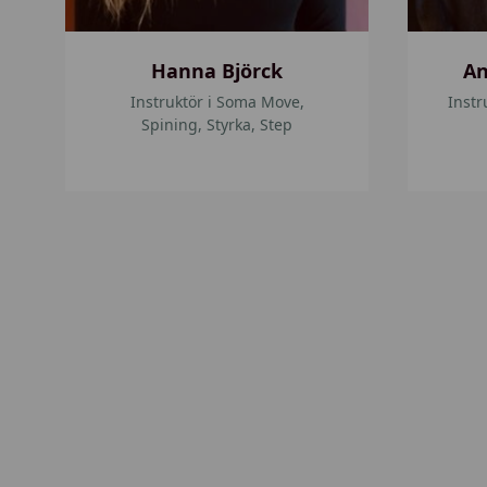
s
s
Hanna Björck
An
o
Instruktör i Soma Move,
Instr
n
Spining, Styrka, Step