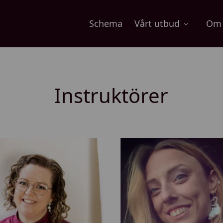
Schema
Vårt utbud
Om 
Instruktörer
C
l
a
r
a
E