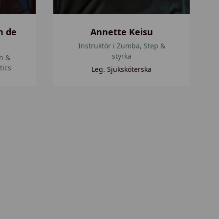
n de
Annette Keisu
Instruktör i Zumba, Step &
styrka
in &
tics
Leg. Sjuksköterska