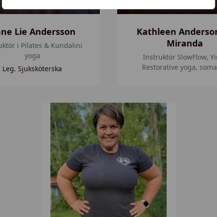
r
s
ne Lie Andersson
Kathleen Anderso
o
Miranda
uktör i Pilates & Kundalini
n
yoga
Instruktör SlowFlow, Y
d
Restorative yoga, soma
Leg. Sjuksköterska
e
M
i
C
r
i
a
a
n
T
d
ö
a
r
n
b
e