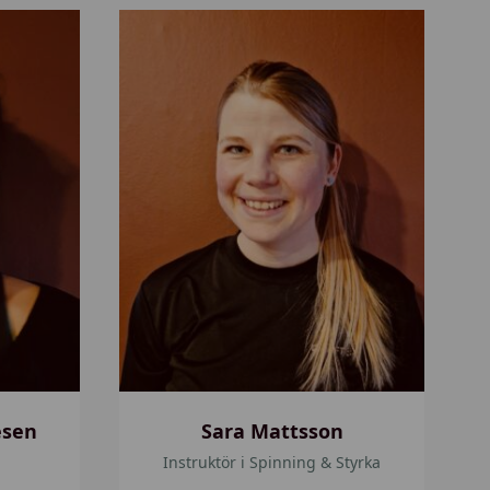
S
a
r
a
M
a
t
t
s
s
o
n
esen
Sara Mattsson
Instruktör i Spinning & Styrka