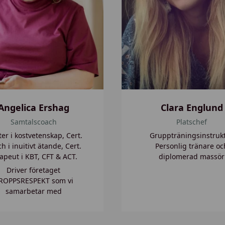
n
g
l
u
n
d
Angelica Ershag
Clara Englund
Samtalscoach
Platschef
er i kostvetenskap, Cert.
Gruppträningsinstrukt
h i inuitivt ätande, Cert.
Personlig tränare oc
apeut i KBT, CFT & ACT.
diplomerad massör
Driver företaget
ROPPSRESPEKT som vi
samarbetar med