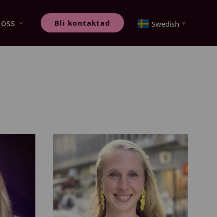
oss
Bli kontaktad
Swedish
▼
F
r
i
d
a
R