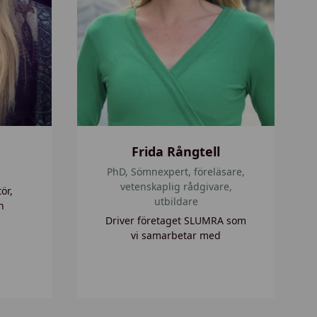
å
n
g
t
e
l
l
Frida Rångtell
PhD, Sömnexpert, föreläsare,
vetenskaplig rådgivare,
ör,
utbildare
h
Driver företaget SLUMRA som
vi samarbetar med