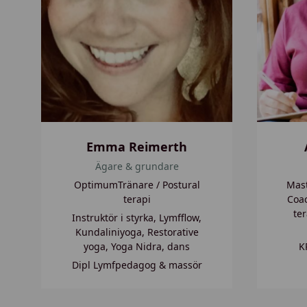
i
c
m
a
e
E
r
r
t
s
h
h
a
g
Emma Reimerth
Ägare & grundare
OptimumTränare / Postural
Mast
terapi
Coac
ter
Instruktör i styrka, Lymfflow,
Kundaliniyoga, Restorative
yoga, Yoga Nidra, dans
K
Dipl Lymfpedagog & massör